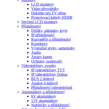
LCD monitory
Video převodníky
Dekóder pro TV stěnu
Propojovací kabely HDMI
Servisní LCD monitory
Příslušenství
Držáky, základny, kryty
IP příslušenství
Rozvaděče a příslušenství
Konektory
Výstražné prvky, samolepky
Audio
Atrapy kamer
Ochrany, zesilovače
Videotelefony, zvonky
IP videotelefony TVT
IP videotelefony Dahua
BUS 2 drátové
Analog 4 drátové
Příslušenství videotelefonů
Akumulátory a příslušenství
6V akumulátory
12V akumulátory
Nabíječky a příslušenství