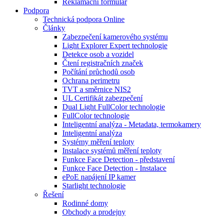
Reklamační formulář
Podpora
Technická podpora Online
Články
Zabezpečení kamerového systému
Light Explorer Expert technologie
Detekce osob a vozidel
Čtení registračních značek
Počítání průchodů osob
Ochrana perimetru
TVT a směrnice NIS2
UL Certifikát zabezpečení
Dual Light FullColor technologie
FullColor technologie
Inteligentní analýza - Metadata, termokamery
Inteligentní analýza
Systémy měření teploty
Instalace systémů měření teploty
Funkce Face Detection - představení
Funkce Face Detection - Instalace
ePoE napájení IP kamer
Starlight technologie
Řešení
Rodinné domy
Obchody a prodejny