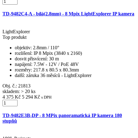
TD-9482C4-A - bílá(2.8mm) - 8 Mpix LightExplorer IP kamera
LightExplorer
Top produkt
objektiv
: 2.8mm / 110°
rozlišení
: IP 8 Mpix (3840 x 2160)
dosvit přisvícení
: 30 m
napájení
: 7.5W - 12V / PoE 48V
rozměry
: 217.8 x 80.5 x 80.3mm
další
: záruka 36 měsíců - LightExplorer
Obj. č.:
21813
skladem: > 20 ks
4 375 Kč
5 294 Kč
s DPH
TD-9482E3B-DP - 8 MPix panoramatická IP kamera 180
stupňů