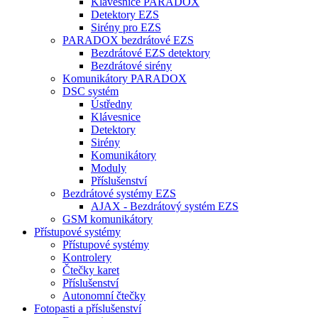
Klávesnice PARADOX
Detektory EZS
Sirény pro EZS
PARADOX bezdrátové EZS
Bezdrátové EZS detektory
Bezdrátové sirény
Komunikátory PARADOX
DSC systém
Ústředny
Klávesnice
Detektory
Sirény
Komunikátory
Moduly
Příslušenství
Bezdrátové systémy EZS
AJAX - Bezdrátový systém EZS
GSM komunikátory
Přístupové systémy
Přístupové systémy
Kontrolery
Čtečky karet
Příslušenství
Autonomní čtečky
Fotopasti a příslušenství