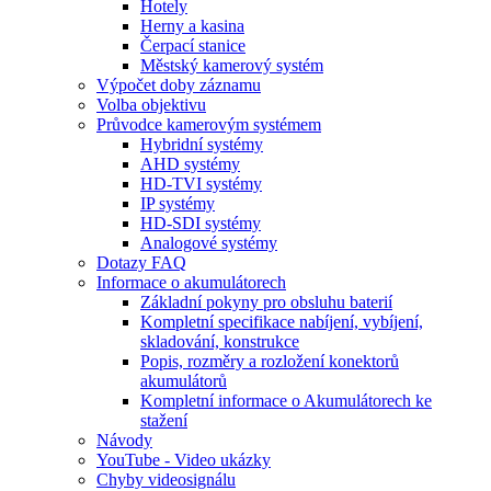
Hotely
Herny a kasina
Čerpací stanice
Městský kamerový systém
Výpočet doby záznamu
Volba objektivu
Průvodce kamerovým systémem
Hybridní systémy
AHD systémy
HD-TVI systémy
IP systémy
HD-SDI systémy
Analogové systémy
Dotazy FAQ
Informace o akumulátorech
Základní pokyny pro obsluhu baterií
Kompletní specifikace nabíjení, vybíjení,
skladování, konstrukce
Popis, rozměry a rozložení konektorů
akumulátorů
Kompletní informace o Akumulátorech ke
stažení
Návody
YouTube - Video ukázky
Chyby videosignálu