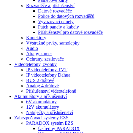
Paměťové karty
Rozvaděče a příslušenství
Datové rozvaděče
Police do datových rozvaděčů
Vyvazovací panely
Patch panely a kabely
Příslušenství pro datové rozvaděče
Konektory
Výstražné prvky, samolepky
Audio
Atrapy kamer
Ochrany, zesilovače
Videotelefony, zvonky
IP videotelefony TVT
IP videotelefony Dahua
BUS 2 drátové
Analog 4 drátové
Příslušenství videotelefonů
Akumulátory a příslušenství
6V akumulátory
12V akumulátory
Nabíječky a příslušenství
Zabezpečovací systémy EZS
PARADOX systém EZS
Ústředny PARADOX