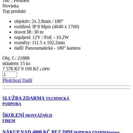
180°, Perimetr
Novinka
Top produkt
objektiv
: 2x 2.8mm / 180°
rozlišení
: IP 8 Mpix (4640 x 1760)
dosvit IR
: 30 m
napájení
: 12V / PoE - 10.2W
rozměry
: 111.5 x 102.2mm
další
: Panoramatická - 180° kamera
Obj. č.:
21888
skladem: 15 ks
7 578 Kč
9 169 Kč
s DPH
Předchozí
Další
SLUŽBA ZDARMA
TECHNICKÁ
PODPORA
ŠKOLENÍ
MONTÁŽNÍCH
FIREM
NÁKUP NAD 4000 KČ BEZ DPH
DOPRAVA ZDARMA
(mimo