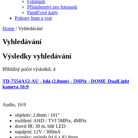
Fotopasti
Příslušenství pro fotopasti
Paměťové karty
Pohony bran a vrat
Home
/
Vyhledávání
Vyhledávání
Výsledky vyhledávání
Přibližný počet výsledků: 4
TD-7554AS2-AU - bílá (2.8mm) - 5MPix - DOME DualLight
kamera 16:9
Audio, 16:9
objektiv
: 2.8mm / 101°
rozlišení
: AHD / TVI 5MPix, 4MPix
dosvit IR
: 30 m, bílé LED
napájení
: 12V / 300mA
rozměry
: průměr 94.6 x 82.8mm