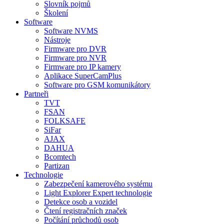
Slovník pojmů
Školení
Software
Software NVMS
Nástroje
Firmware pro DVR
Firmware pro NVR
Firmware pro IP kamery
Aplikace SuperCamPlus
Software pro GSM komunikátory
Partneři
TVT
FSAN
FOLKSAFE
SiFar
AJAX
DAHUA
Bcomtech
Partizan
Technologie
Zabezpečení kamerového systému
Light Explorer Expert technologie
Detekce osob a vozidel
Čtení registračních značek
Počítání průchodů osob