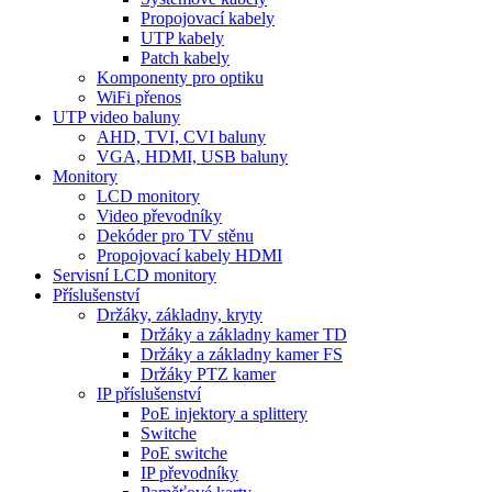
Propojovací kabely
UTP kabely
Patch kabely
Komponenty pro optiku
WiFi přenos
UTP video baluny
AHD, TVI, CVI baluny
VGA, HDMI, USB baluny
Monitory
LCD monitory
Video převodníky
Dekóder pro TV stěnu
Propojovací kabely HDMI
Servisní LCD monitory
Příslušenství
Držáky, základny, kryty
Držáky a základny kamer TD
Držáky a základny kamer FS
Držáky PTZ kamer
IP příslušenství
PoE injektory a splittery
Switche
PoE switche
IP převodníky