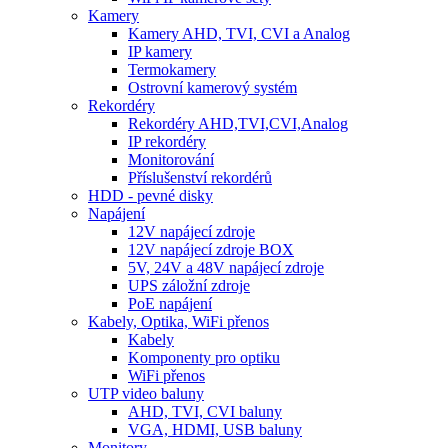
Kamery
Kamery AHD, TVI, CVI a Analog
IP kamery
Termokamery
Ostrovní kamerový systém
Rekordéry
Rekordéry AHD,TVI,CVI,Analog
IP rekordéry
Monitorování
Příslušenství rekordérů
HDD - pevné disky
Napájení
12V napájecí zdroje
12V napájecí zdroje BOX
5V, 24V a 48V napájecí zdroje
UPS záložní zdroje
PoE napájení
Kabely, Optika, WiFi přenos
Kabely
Komponenty pro optiku
WiFi přenos
UTP video baluny
AHD, TVI, CVI baluny
VGA, HDMI, USB baluny
Monitory