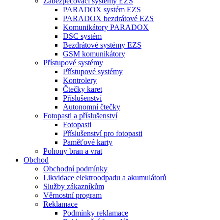
Zabezpečovací systémy EZS
PARADOX systém EZS
PARADOX bezdrátové EZS
Komunikátory PARADOX
DSC systém
Bezdrátové systémy EZS
GSM komunikátory
Přístupové systémy
Přístupové systémy
Kontrolery
Čtečky karet
Příslušenství
Autonomní čtečky
Fotopasti a příslušenství
Fotopasti
Příslušenství pro fotopasti
Paměťové karty
Pohony bran a vrat
Obchod
Obchodní podmínky
Likvidace elektroodpadu a akumulátorů
Služby zákazníkům
Věrnostní program
Reklamace
Podmínky reklamace