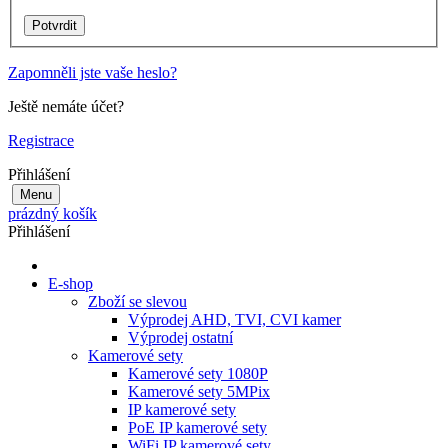
Zapomněli jste vaše heslo?
Ještě nemáte účet?
Registrace
Přihlášení
Menu
prázdný košík
Přihlášení
E-shop
Zboží se slevou
Výprodej AHD, TVI, CVI kamer
Výprodej ostatní
Kamerové sety
Kamerové sety 1080P
Kamerové sety 5MPix
IP kamerové sety
PoE IP kamerové sety
WiFi IP kamerové sety