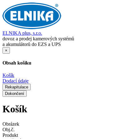
ELNIKA plus, s.r.o.
dovoz a prodej kamerových systémů
a akumulátorů do EZS a UPS
×
Obsah košíku
Košík
Dodací údaje
Rekapitulace
Dokončení
Košík
Obrázek
Obj.č.
Produkt