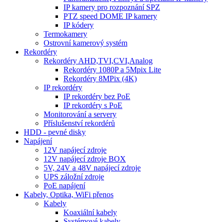
IP kamery pro rozpoznání SPZ
PTZ speed DOME IP kamery
IP kódery
Termokamery
Ostrovní kamerový systém
Rekordéry
Rekordéry AHD,TVI,CVI,Analog
Rekordéry 1080P a 5Mpix Lite
Rekordéry 8MPix (4K)
IP rekordéry
IP rekordéry bez PoE
IP rekordéry s PoE
Monitorování a servery
Příslušenství rekordérů
HDD - pevné disky
Napájení
12V napájecí zdroje
12V napájecí zdroje BOX
5V, 24V a 48V napájecí zdroje
UPS záložní zdroje
PoE napájení
Kabely, Optika, WiFi přenos
Kabely
Koaxiální kabely
Systémové kabely