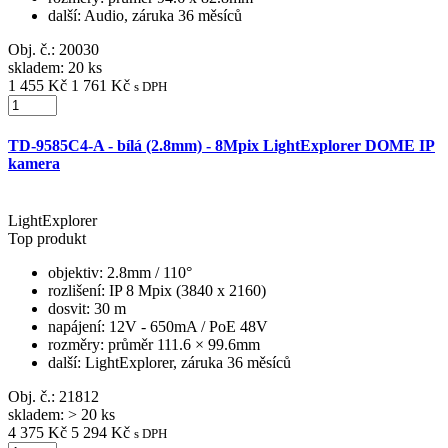
další
: Audio, záruka 36 měsíců
Obj. č.:
20030
skladem: 20 ks
1 455 Kč
1 761 Kč
s DPH
TD-9585C4-A - bílá (2.8mm) - 8Mpix LightExplorer DOME IP
kamera
LightExplorer
Top produkt
objektiv
: 2.8mm / 110°
rozlišení
: IP 8 Mpix (3840 x 2160)
dosvit
: 30 m
napájení
: 12V - 650mA / PoE 48V
rozměry
: průměr 111.6 × 99.6mm
další
: LightExplorer, záruka 36 měsíců
Obj. č.:
21812
skladem: > 20 ks
4 375 Kč
5 294 Kč
s DPH