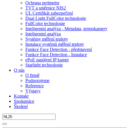
Ochrana perimetru
TVT a směrnice NIS2
UL Certifikát zabezpečení
Dual Light FullColor technologie
FullColor technologie
Inteligentní analýza - Metadata, termokamery
Inteligentní analýza
Systémy měření teploty
Instalace systémů měření teploty
Funkce Face Detection - představení
Funkce Face Detection - Instalace
ePoE napájení IP kamer
Starlight technologie
O nás
O firmě
Podporujeme
Reference
Výstavy
Kontakt
Spolupráce
Školení