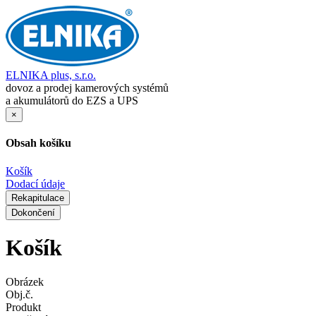
ELNIKA plus, s.r.o.
dovoz a prodej kamerových systémů
a akumulátorů do EZS a UPS
×
Obsah košíku
Košík
Dodací údaje
Rekapitulace
Dokončení
Košík
Obrázek
Obj.č.
Produkt