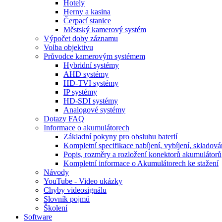
Hotely
Herny a kasina
Čerpací stanice
Městský kamerový systém
Výpočet doby záznamu
Volba objektivu
Průvodce kamerovým systémem
Hybridní systémy
AHD systémy
HD-TVI systémy
IP systémy
HD-SDI systémy
Analogové systémy
Dotazy FAQ
Informace o akumulátorech
Základní pokyny pro obsluhu baterií
Kompletní specifikace nabíjení, vybíjení, skladová
Popis, rozměry a rozložení konektorů akumulátorů
Kompletní informace o Akumulátorech ke stažení
Návody
YouTube - Video ukázky
Chyby videosignálu
Slovník pojmů
Školení
Software