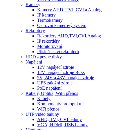
Kamery
Kamery AHD, TVI, CVI a Analog
IP kamery
Termokamery
Ostrovní kamerový systém
Rekordéry
Rekordéry AHD,TVI,CVI,Analog
IP rekordéry
Monitorování
Příslušenství rekordérů
HDD - pevné disky
Napájení
12V napájecí zdroje
12V napájecí zdroje BOX
5V, 24V a 48V napájecí zdroje
UPS záložní zdroje
PoE napájení
Kabely, Optika, WiFi přenos
Kabely
Komponenty pro optiku
WiFi přenos
UTP video baluny
AHD, TVI, CVI baluny
VGA, HDMI, USB baluny
Monitory