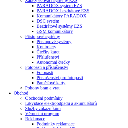
Zabezpečovací systémy EZS
PARADOX systém EZS
PARADOX bezdrátové EZS
Komunikátory PARADOX
DSC systém
Bezdrátové systémy EZS
GSM komunikátory
Přístupové systémy
Přístupové systémy
Kontrolery
Čtečky karet
Příslušenství
Autonomní čtečky
Fotopasti a příslušenství
Fotopasti
Příslušenství pro fotopasti
Paměťové karty
Pohony bran a vrat
Obchod
Obchodní podmínky
Likvidace elektroodpadu a akumulátorů
Služby zákazníkům
Věrnostní program
Reklamace
Podmínky reklamace