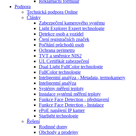
Reklamační formulář
Podpora
Technická podpora Online
Články
Zabezpečení kamerového systému
Light Explorer Expert technologie
Detekce osob a vozidel
Čtení registračních značek
Počítání průchodů osob
Ochrana perimetru
TVT a směrnice NIS2
UL Certifikát zabezpečení
Dual Light FullColor technologie
FullColor technologie
Inteligentní analýza - Metadata, termokamery
Inteligentní analýza
Systémy měření teploty
Instalace systémů měření teploty
Funkce Face Detection - představení
Funkce Face Detection - Instalace
ePoE napájení IP kamer
Starlight technologie
Řešení
Rodinné domy
Obchody a prodejny