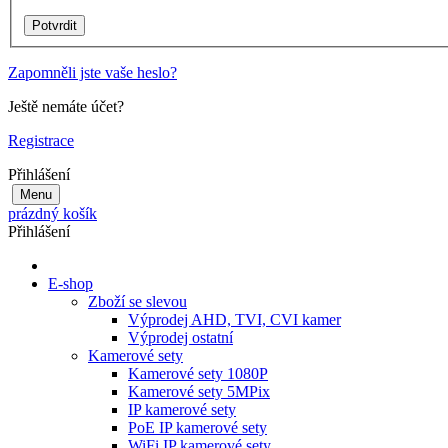
Zapomněli jste vaše heslo?
Ještě nemáte účet?
Registrace
Přihlášení
Menu
prázdný košík
Přihlášení
E-shop
Zboží se slevou
Výprodej AHD, TVI, CVI kamer
Výprodej ostatní
Kamerové sety
Kamerové sety 1080P
Kamerové sety 5MPix
IP kamerové sety
PoE IP kamerové sety
WiFi IP kamerové sety