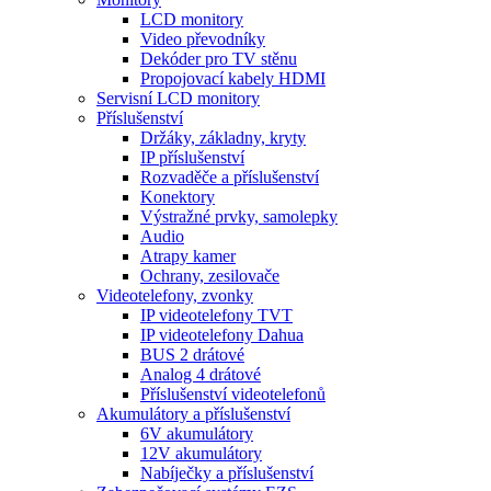
LCD monitory
Video převodníky
Dekóder pro TV stěnu
Propojovací kabely HDMI
Servisní LCD monitory
Příslušenství
Držáky, základny, kryty
IP příslušenství
Rozvaděče a příslušenství
Konektory
Výstražné prvky, samolepky
Audio
Atrapy kamer
Ochrany, zesilovače
Videotelefony, zvonky
IP videotelefony TVT
IP videotelefony Dahua
BUS 2 drátové
Analog 4 drátové
Příslušenství videotelefonů
Akumulátory a příslušenství
6V akumulátory
12V akumulátory
Nabíječky a příslušenství