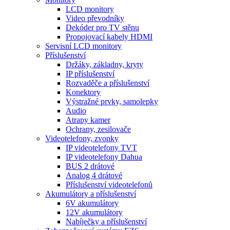
LCD monitory
Video převodníky
Dekóder pro TV stěnu
Propojovací kabely HDMI
Servisní LCD monitory
Příslušenství
Držáky, základny, kryty
IP příslušenství
Rozvaděče a příslušenství
Konektory
Výstražné prvky, samolepky
Audio
Atrapy kamer
Ochrany, zesilovače
Videotelefony, zvonky
IP videotelefony TVT
IP videotelefony Dahua
BUS 2 drátové
Analog 4 drátové
Příslušenství videotelefonů
Akumulátory a příslušenství
6V akumulátory
12V akumulátory
Nabíječky a příslušenství