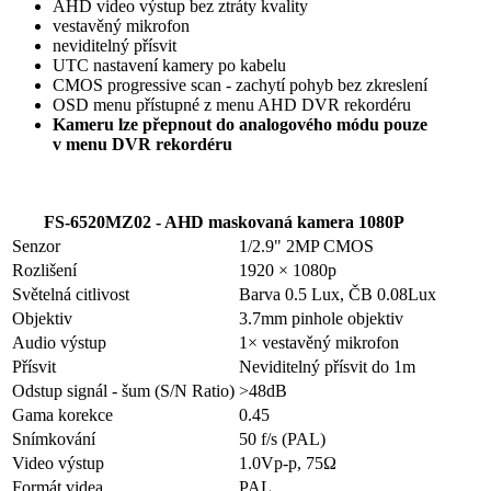
AHD video výstup bez ztráty kvality
vestavěný mikrofon
neviditelný přísvit
UTC nastavení kamery po kabelu
CMOS progressive scan - zachytí pohyb bez zkreslení
OSD menu přístupné z menu AHD DVR rekordéru
Kameru lze přepnout do analogového módu pouze
v menu DVR rekordéru
FS-6520MZ02 - AHD maskovaná kamera 1080P
Senzor
1/2.9" 2MP CMOS
Rozlišení
1920 × 1080p
Světelná citlivost
Barva 0.5 Lux, ČB 0.08Lux
Objektiv
3.7mm pinhole objektiv
Audio výstup
1× vestavěný mikrofon
Přísvit
Neviditelný přísvit do 1m
Odstup signál - šum (S/N Ratio)
>48dB
Gama korekce
0.45
Snímkování
50 f/s (PAL)
Video výstup
1.0Vp-p, 75Ω
Formát videa
PAL