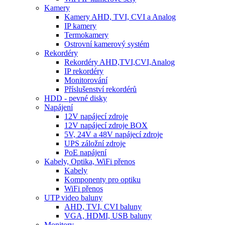
Kamery
Kamery AHD, TVI, CVI a Analog
IP kamery
Termokamery
Ostrovní kamerový systém
Rekordéry
Rekordéry AHD,TVI,CVI,Analog
IP rekordéry
Monitorování
Příslušenství rekordérů
HDD - pevné disky
Napájení
12V napájecí zdroje
12V napájecí zdroje BOX
5V, 24V a 48V napájecí zdroje
UPS záložní zdroje
PoE napájení
Kabely, Optika, WiFi přenos
Kabely
Komponenty pro optiku
WiFi přenos
UTP video baluny
AHD, TVI, CVI baluny
VGA, HDMI, USB baluny
Monitory