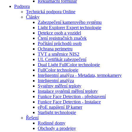
Reklamační formulář
Podpora
Technická podpora Online
Články
Zabezpečení kamerového systému
Light Explorer Expert technologie
Detekce osob a vozidel
Čtení registračních značek
Počítání průchodů osob
Ochrana perimetru
TVT a směrnice NIS2
UL Certifikát zabezpečení
Dual Light FullColor technologie
FullColor technologie
Inteligentní analýza - Metadata, termokamery
Inteligentní analýza
Systémy měření teploty
Instalace systémů měření teploty
Funkce Face Detection - představení
Funkce Face Detection - Instalace
ePoE napájení IP kamer
Starlight technologie
Řešení
Rodinné domy
Obchody a prodejny