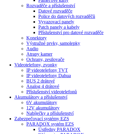
Paměťové karty
Rozvaděče a příslušenství
Datové rozvaděče
Police do datových rozvaděčů
Vyvazovací panely
Patch panely a kabely
Příslušenství pro datové rozvaděče
Konektory
Výstražné prvky, samolepky
Audio
Atrapy kamer
Ochrany, zesilovače
Videotelefony, zvonky
IP videotelefony TVT
IP videotelefony Dahua
BUS 2 drátové
Analog 4 drátové
Příslušenství videotelefonů
Akumulátory a příslušenství
6V akumulátory
12V akumulátory
Nabíječky a příslušenství
Zabezpečovací systémy EZS
PARADOX systém EZS
Ústředny PARADOX