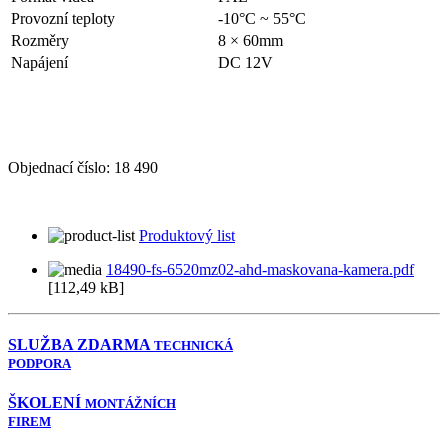
Provozní teploty
-10°C ~ 55°C
Rozměry
8 × 60mm
Napájení
DC 12V
Objednací číslo:
18 490
Produktový list
18490-fs-6520mz02-ahd-maskovana-kamera.pdf
[112,49 kB]
SLUŽBA ZDARMA
TECHNICKÁ
PODPORA
ŠKOLENÍ
MONTÁŽNÍCH
FIREM