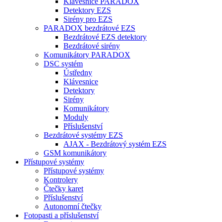
Klávesnice PARADOX
Detektory EZS
Sirény pro EZS
PARADOX bezdrátové EZS
Bezdrátové EZS detektory
Bezdrátové sirény
Komunikátory PARADOX
DSC systém
Ústředny
Klávesnice
Detektory
Sirény
Komunikátory
Moduly
Příslušenství
Bezdrátové systémy EZS
AJAX - Bezdrátový systém EZS
GSM komunikátory
Přístupové systémy
Přístupové systémy
Kontrolery
Čtečky karet
Příslušenství
Autonomní čtečky
Fotopasti a příslušenství