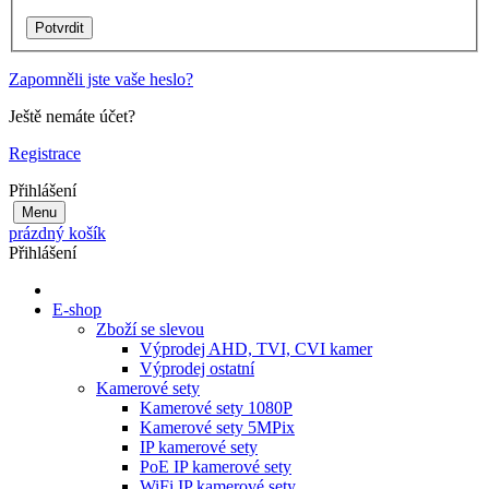
Zapomněli jste vaše heslo?
Ještě nemáte účet?
Registrace
Přihlášení
Menu
prázdný košík
Přihlášení
E-shop
Zboží se slevou
Výprodej AHD, TVI, CVI kamer
Výprodej ostatní
Kamerové sety
Kamerové sety 1080P
Kamerové sety 5MPix
IP kamerové sety
PoE IP kamerové sety
WiFi IP kamerové sety