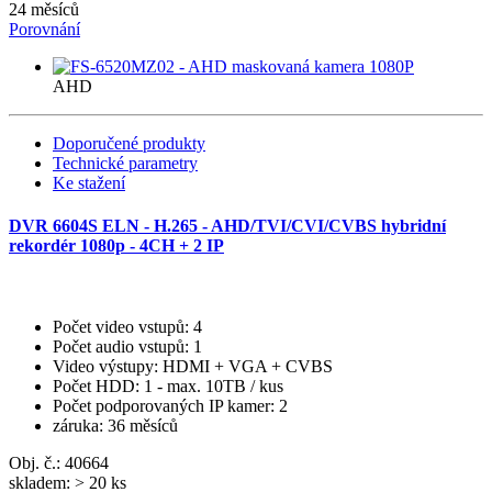
24 měsíců
Porovnání
AHD
Doporučené produkty
Technické parametry
Ke stažení
DVR 6604S ELN - H.265 - AHD/TVI/CVI/CVBS hybridní
rekordér 1080p - 4CH + 2 IP
Počet video vstupů
: 4
Počet audio vstupů
: 1
Video výstupy
: HDMI + VGA + CVBS
Počet HDD
: 1 - max. 10TB / kus
Počet podporovaných IP kamer
: 2
záruka
: 36 měsíců
Obj. č.:
40664
skladem: > 20 ks