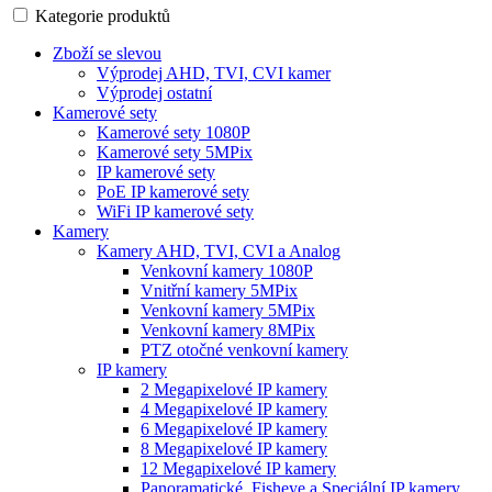
Kategorie produktů
Zboží se slevou
Výprodej AHD, TVI, CVI kamer
Výprodej ostatní
Kamerové sety
Kamerové sety 1080P
Kamerové sety 5MPix
IP kamerové sety
PoE IP kamerové sety
WiFi IP kamerové sety
Kamery
Kamery AHD, TVI, CVI a Analog
Venkovní kamery 1080P
Vnitřní kamery 5MPix
Venkovní kamery 5MPix
Venkovní kamery 8MPix
PTZ otočné venkovní kamery
IP kamery
2 Megapixelové IP kamery
4 Megapixelové IP kamery
6 Megapixelové IP kamery
8 Megapixelové IP kamery
12 Megapixelové IP kamery
Panoramatické, Fisheye a Speciální IP kamery