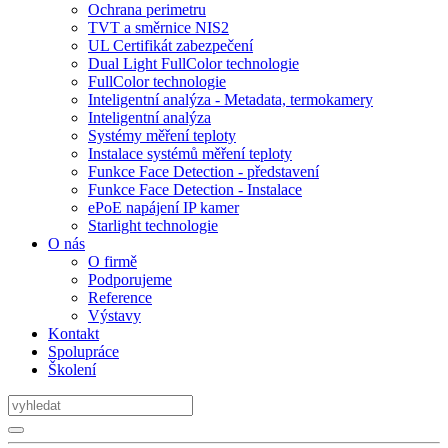
Ochrana perimetru
TVT a směrnice NIS2
UL Certifikát zabezpečení
Dual Light FullColor technologie
FullColor technologie
Inteligentní analýza - Metadata, termokamery
Inteligentní analýza
Systémy měření teploty
Instalace systémů měření teploty
Funkce Face Detection - představení
Funkce Face Detection - Instalace
ePoE napájení IP kamer
Starlight technologie
O nás
O firmě
Podporujeme
Reference
Výstavy
Kontakt
Spolupráce
Školení