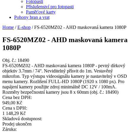
Fotopasti
Příslušenství pro fotopasti
Paměťové karty
Pohony bran a vrat
Home
/
E-shop
/
FS-6520MZ02 - AHD maskovaná kamera 1080P
FS-6520MZ02 - AHD maskovaná kamera
1080P
Obj. č.:
18490
FS-6520MZ02 - AHD maskovaná kamera 1080P - pevný dírkový
objektiv 3.7mm / 74°. Neviditelný přísvit do 1m. Vestavěný
mikrofon. Typ výstupu videosignálu kamery je nastavitelný v OSD
menu kamery. Rozlišení FULL-HD 1080P (1920 x 1080 px). Pro
napájení kamery použijte zdroj minimálně DC 12V / 100mA.
Rozměry bezpečnostní kamery jsou 8 x 60mm (obj. č.: 18490)
Cena bez DPH:
949,00 Kč
Cena s DPH:
1 148,29 Kč
Skladová dostupnost:
Prodej ukončen
Záruka: