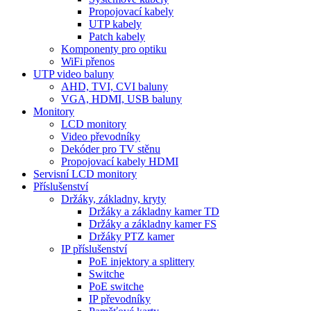
Propojovací kabely
UTP kabely
Patch kabely
Komponenty pro optiku
WiFi přenos
UTP video baluny
AHD, TVI, CVI baluny
VGA, HDMI, USB baluny
Monitory
LCD monitory
Video převodníky
Dekóder pro TV stěnu
Propojovací kabely HDMI
Servisní LCD monitory
Příslušenství
Držáky, základny, kryty
Držáky a základny kamer TD
Držáky a základny kamer FS
Držáky PTZ kamer
IP příslušenství
PoE injektory a splittery
Switche
PoE switche
IP převodníky