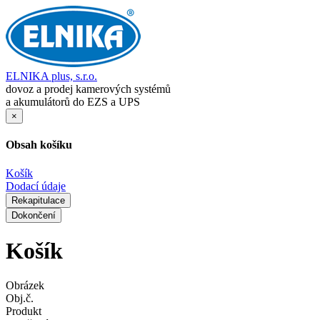
ELNIKA plus, s.r.o.
dovoz a prodej kamerových systémů
a akumulátorů do EZS a UPS
×
Obsah košíku
Košík
Dodací údaje
Rekapitulace
Dokončení
Košík
Obrázek
Obj.č.
Produkt