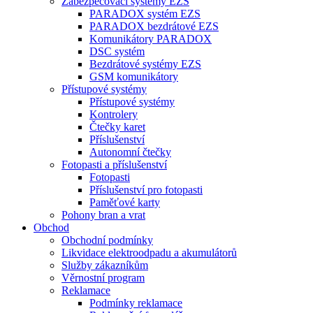
Zabezpečovací systémy EZS
PARADOX systém EZS
PARADOX bezdrátové EZS
Komunikátory PARADOX
DSC systém
Bezdrátové systémy EZS
GSM komunikátory
Přístupové systémy
Přístupové systémy
Kontrolery
Čtečky karet
Příslušenství
Autonomní čtečky
Fotopasti a příslušenství
Fotopasti
Příslušenství pro fotopasti
Paměťové karty
Pohony bran a vrat
Obchod
Obchodní podmínky
Likvidace elektroodpadu a akumulátorů
Služby zákazníkům
Věrnostní program
Reklamace
Podmínky reklamace