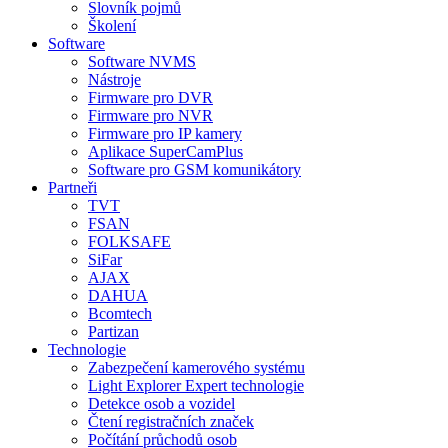
Slovník pojmů
Školení
Software
Software NVMS
Nástroje
Firmware pro DVR
Firmware pro NVR
Firmware pro IP kamery
Aplikace SuperCamPlus
Software pro GSM komunikátory
Partneři
TVT
FSAN
FOLKSAFE
SiFar
AJAX
DAHUA
Bcomtech
Partizan
Technologie
Zabezpečení kamerového systému
Light Explorer Expert technologie
Detekce osob a vozidel
Čtení registračních značek
Počítání průchodů osob