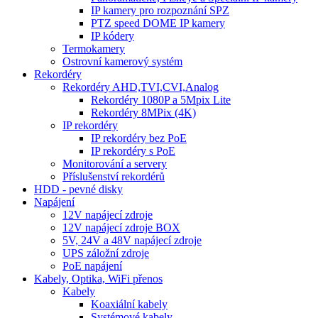
IP kamery pro rozpoznání SPZ
PTZ speed DOME IP kamery
IP kódery
Termokamery
Ostrovní kamerový systém
Rekordéry
Rekordéry AHD,TVI,CVI,Analog
Rekordéry 1080P a 5Mpix Lite
Rekordéry 8MPix (4K)
IP rekordéry
IP rekordéry bez PoE
IP rekordéry s PoE
Monitorování a servery
Příslušenství rekordérů
HDD - pevné disky
Napájení
12V napájecí zdroje
12V napájecí zdroje BOX
5V, 24V a 48V napájecí zdroje
UPS záložní zdroje
PoE napájení
Kabely, Optika, WiFi přenos
Kabely
Koaxiální kabely
Systémové kabely