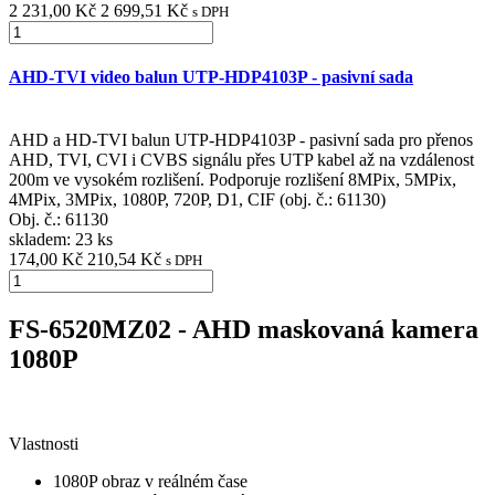
2 231,00 Kč
2 699,51 Kč
s DPH
AHD-TVI video balun UTP-HDP4103P - pasivní sada
AHD a HD-TVI balun UTP-HDP4103P - pasivní sada pro přenos
AHD, TVI, CVI i CVBS signálu přes UTP kabel až na vzdálenost
200m ve vysokém rozlišení. Podporuje rozlišení 8MPix, 5MPix,
4MPix, 3MPix, 1080P, 720P, D1, CIF (obj. č.: 61130)
Obj. č.:
61130
skladem: 23 ks
174,00 Kč
210,54 Kč
s DPH
FS-6520MZ02 - AHD maskovaná kamera
1080P
Vlastnosti
1080P obraz v reálném čase