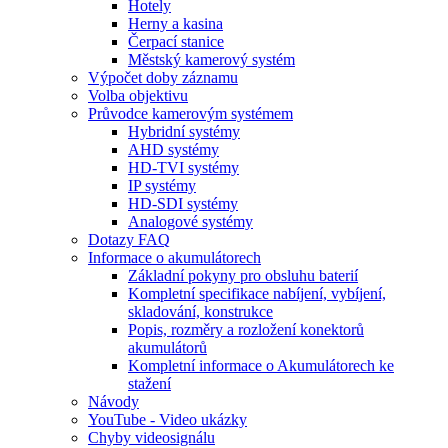
Hotely
Herny a kasina
Čerpací stanice
Městský kamerový systém
Výpočet doby záznamu
Volba objektivu
Průvodce kamerovým systémem
Hybridní systémy
AHD systémy
HD-TVI systémy
IP systémy
HD-SDI systémy
Analogové systémy
Dotazy FAQ
Informace o akumulátorech
Základní pokyny pro obsluhu baterií
Kompletní specifikace nabíjení, vybíjení,
skladování, konstrukce
Popis, rozměry a rozložení konektorů
akumulátorů
Kompletní informace o Akumulátorech ke
stažení
Návody
YouTube - Video ukázky
Chyby videosignálu