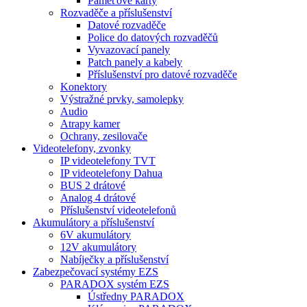
Paměťové karty
Rozvaděče a příslušenství
Datové rozvaděče
Police do datových rozvaděčů
Vyvazovací panely
Patch panely a kabely
Příslušenství pro datové rozvaděče
Konektory
Výstražné prvky, samolepky
Audio
Atrapy kamer
Ochrany, zesilovače
Videotelefony, zvonky
IP videotelefony TVT
IP videotelefony Dahua
BUS 2 drátové
Analog 4 drátové
Příslušenství videotelefonů
Akumulátory a příslušenství
6V akumulátory
12V akumulátory
Nabíječky a příslušenství
Zabezpečovací systémy EZS
PARADOX systém EZS
Ústředny PARADOX