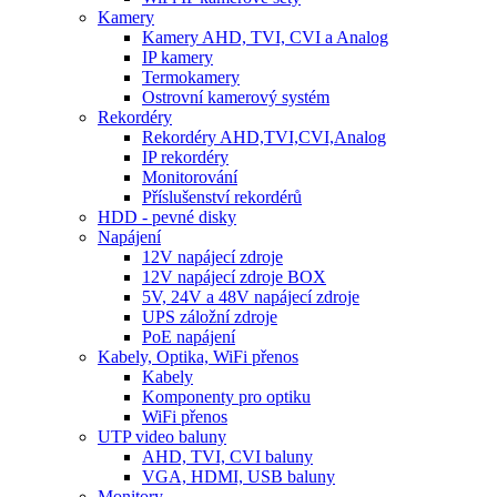
Kamery
Kamery AHD, TVI, CVI a Analog
IP kamery
Termokamery
Ostrovní kamerový systém
Rekordéry
Rekordéry AHD,TVI,CVI,Analog
IP rekordéry
Monitorování
Příslušenství rekordérů
HDD - pevné disky
Napájení
12V napájecí zdroje
12V napájecí zdroje BOX
5V, 24V a 48V napájecí zdroje
UPS záložní zdroje
PoE napájení
Kabely, Optika, WiFi přenos
Kabely
Komponenty pro optiku
WiFi přenos
UTP video baluny
AHD, TVI, CVI baluny
VGA, HDMI, USB baluny
Monitory