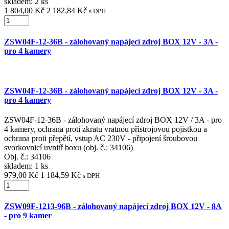
skladem: 2 ks
1 804,00 Kč
2 182,84 Kč
s DPH
ZSW04F-12-36B - zálohovaný napájecí zdroj BOX 12V - 3A -
pro 4 kamery
ZSW04F-12-36B - zálohovaný napájecí zdroj BOX 12V - 3A -
pro 4 kamery
ZSW04F-12-36B - zálohovaný napájecí zdroj BOX 12V / 3A - pro
4 kamery, ochrana proti zkratu vratnou přístrojovou pojistkou a
ochrana proti přepětí, vstup AC 230V - připojení šroubovou
svorkovnicí uvnitř boxu (obj. č.: 34106)
Obj. č.:
34106
skladem: 1 ks
979,00 Kč
1 184,59 Kč
s DPH
ZSW09F-1213-96B - zálohovaný napájecí zdroj BOX 12V - 8A
- pro 9 kamer