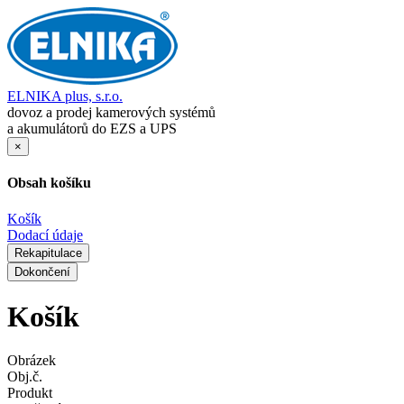
ELNIKA plus, s.r.o.
dovoz a prodej kamerových systémů
a akumulátorů do EZS a UPS
×
Obsah košíku
Košík
Dodací údaje
Rekapitulace
Dokončení
Košík
Obrázek
Obj.č.
Produkt