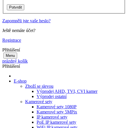
Zapomněli jste vaše heslo?
Ještě nemáte účet?
Registrace
Přihlášení
Menu
prázdný košík
Přihlášení
E-shop
Zboží se slevou
Výprodej AHD, TVI, CVI kamer
Výprodej ostatní
Kamerové sety
Kamerové sety 1080P
Kamerové sety 5MPix
IP kamerové sety
PoE IP kamerové sety
WiFi IP kamerové sety