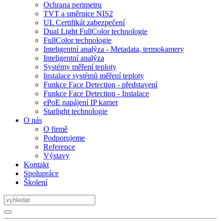
Ochrana perimetru
TVT a směrnice NIS2
UL Certifikát zabezpečení
Dual Light FullColor technologie
FullColor technologie
Inteligentní analýza - Metadata, termokamery
Inteligentní analýza
Systémy měření teploty
Instalace systémů měření teploty
Funkce Face Detection - představení
Funkce Face Detection - Instalace
ePoE napájení IP kamer
Starlight technologie
O nás
O firmě
Podporujeme
Reference
Výstavy
Kontakt
Spolupráce
Školení