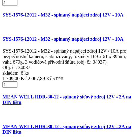
SYS-1576-12012 - M32 - spínaný napájecí zdroj 12V - 10A
SYS-1576-12012 - M32 - spínaný napájecí zdroj 12V - 10A
SYS-1576-12012 - M32 - spínaný napájecí zdroj 12V / 10A pro
bezpečnostní kameru, stabilizovaný, rozměry:169 x 61 x 39mm,
váha 679g, 3 vodičová přívodní šňůra (obj. č.: 34037)
Obj. č.:
34037
skladem: 6 ks
1 709,00 Kč
2 067,89 Kč
s DPH
MEAN WELL HDR-30-12 - spínaný síťový zdroj 12V - 2A na
DIN lištu
MEAN WELL HDR-30-12 - spínaný síťový zdroj 12V - 2A na
DIN lištu