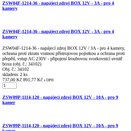
ZSW04F-1214-36 - napájecí zdroj BOX 12V - 3A - pro 4
kamery
ZSW04F-1214-36 - napájecí zdroj BOX 12V - 3A - pro 4
kamery
ZSW04F-1214-36 - napájecí zdroj BOX 12V / 3A - pro 4 kamery,
ochrana proti zkratu vratnou přístrojovou pojistkou a ochrana proti
přepětí, vstup AC 230V - připojení šroubovou svorkovnicí uvnitř
boxu (obj. č.: 34102)
Obj. č.:
34102
skladem: 2 ks
737,00 Kč
891,77 Kč
s DPH
ZSW09P-1114-120 - napájecí zdroj BOX 12V - 10A - pro 9
kamer
ZSW09P-1114-120 - napájecí zdroj BOX 12V - 10A - pro 9
kamer