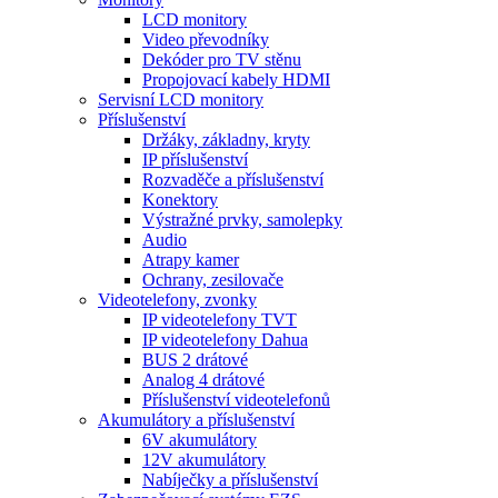
LCD monitory
Video převodníky
Dekóder pro TV stěnu
Propojovací kabely HDMI
Servisní LCD monitory
Příslušenství
Držáky, základny, kryty
IP příslušenství
Rozvaděče a příslušenství
Konektory
Výstražné prvky, samolepky
Audio
Atrapy kamer
Ochrany, zesilovače
Videotelefony, zvonky
IP videotelefony TVT
IP videotelefony Dahua
BUS 2 drátové
Analog 4 drátové
Příslušenství videotelefonů
Akumulátory a příslušenství
6V akumulátory
12V akumulátory
Nabíječky a příslušenství