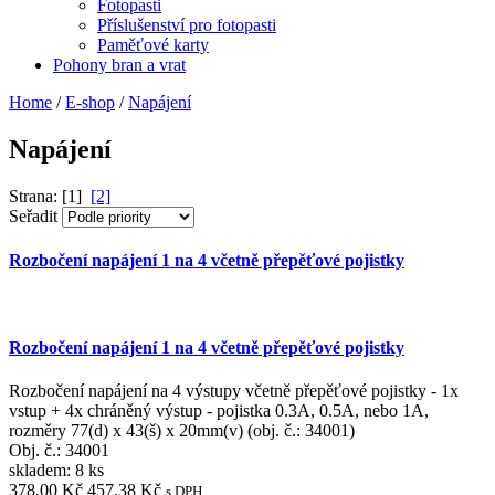
Fotopasti
Příslušenství pro fotopasti
Paměťové karty
Pohony bran a vrat
Home
/
E-shop
/
Napájení
Napájení
Strana: [1]
[2]
Seřadit
Rozbočení napájení 1 na 4 včetně přepěťové pojistky
Rozbočení napájení 1 na 4 včetně přepěťové pojistky
Rozbočení napájení na 4 výstupy včetně přepěťové pojistky - 1x
vstup + 4x chráněný výstup - pojistka 0.3A, 0.5A, nebo 1A,
rozměry 77(d) x 43(š) x 20mm(v) (obj. č.: 34001)
Obj. č.:
34001
skladem: 8 ks
378,00 Kč
457,38 Kč
s DPH