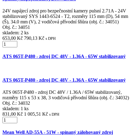
24V napájecí zdroj pro bezpečnostní kamery pulsní 2.71A - 24V
stabilizovaný SYS 1443-6524 - T2, rozměry 115 mm (D), 54 mm
(Š), 34.0 mm (V), 2 vodičová přívodní šňůra (obj. č.: 34051)
Obj. č.:
34051
skladem: 2 ks
653,00 Kč
790,13 Kč
s DPH
ATS 065T-P480 - zdroj DC 48V - 1.36A - 65W stabilizovaný
ATS 065T-P480 - zdroj DC 48V - 1.36A - 65W stabilizovaný
ATS 065T-P480 - zdroj DC 48V / 1.36A / 65W stabilizovaný,
rozměry 115 x 53 x 38, 3 vodičová přívodní šňůra (obj. č.: 34032)
Obj. č.:
34032
skladem: 1 ks
831,00 Kč
1 005,51 Kč
s DPH
Mean Well AD-55A - 51W - spínaný zálohovaný zdroj