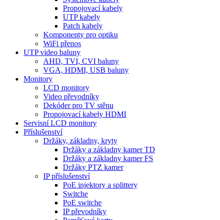
Propojovací kabely
UTP kabely
Patch kabely
Komponenty pro optiku
WiFi přenos
UTP video baluny
AHD, TVI, CVI baluny
VGA, HDMI, USB baluny
Monitory
LCD monitory
Video převodníky
Dekóder pro TV stěnu
Propojovací kabely HDMI
Servisní LCD monitory
Příslušenství
Držáky, základny, kryty
Držáky a základny kamer TD
Držáky a základny kamer FS
Držáky PTZ kamer
IP příslušenství
PoE injektory a splittery
Switche
PoE switche
IP převodníky