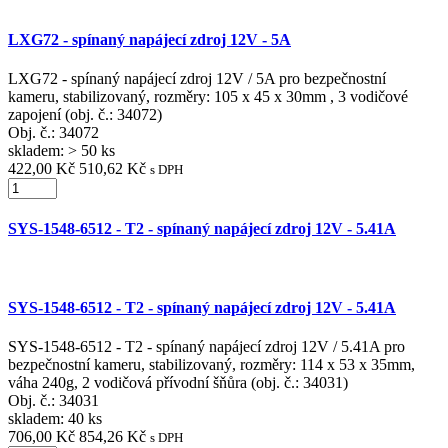
LXG72 - spínaný napájecí zdroj 12V - 5A
LXG72 - spínaný napájecí zdroj 12V / 5A pro bezpečnostní
kameru, stabilizovaný, rozměry: 105 x 45 x 30mm , 3 vodičové
zapojení (obj. č.: 34072)
Obj. č.:
34072
skladem: > 50 ks
422,00 Kč
510,62 Kč
s DPH
SYS-1548-6512 - T2 - spínaný napájecí zdroj 12V - 5.41A
SYS-1548-6512 - T2 - spínaný napájecí zdroj 12V - 5.41A
SYS-1548-6512 - T2 - spínaný napájecí zdroj 12V / 5.41A pro
bezpečnostní kameru, stabilizovaný, rozměry: 114 x 53 x 35mm,
váha 240g, 2 vodičová přívodní šňůra (obj. č.: 34031)
Obj. č.:
34031
skladem: 40 ks
706,00 Kč
854,26 Kč
s DPH