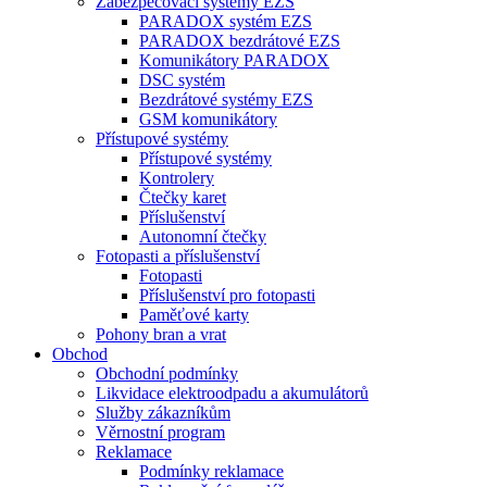
Zabezpečovací systémy EZS
PARADOX systém EZS
PARADOX bezdrátové EZS
Komunikátory PARADOX
DSC systém
Bezdrátové systémy EZS
GSM komunikátory
Přístupové systémy
Přístupové systémy
Kontrolery
Čtečky karet
Příslušenství
Autonomní čtečky
Fotopasti a příslušenství
Fotopasti
Příslušenství pro fotopasti
Paměťové karty
Pohony bran a vrat
Obchod
Obchodní podmínky
Likvidace elektroodpadu a akumulátorů
Služby zákazníkům
Věrnostní program
Reklamace
Podmínky reklamace