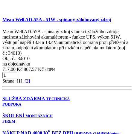
Mean Well AD-55A - 51W - spínaný zálohovaný zdroj
Mean Well AD-55A - spínaný zdroj s funkcí záložního zdroje,
možnost zálohování akumulátorem - funkce UPS, výkon 51W,
výstupní napětí 13.8 a 13.4V, automatická ochrana proti přetížení a
zkratu, odpojení akumulátoru při nízkém napětí akumulátoru (obj.
č.: 34010)
Obj. č.:
34010
na objednávku
717,00 Kč
867,57 Kč
s DPH
Strana: [1]
[2]
SLUŽBA ZDARMA
TECHNICKÁ
PODPORA
ŠKOLENÍ
MONTÁŽNÍCH
FIREM
NÁKUP NAD 4000 KČ BEZ DPH
DOPRAVA ZDARMA
(mimo