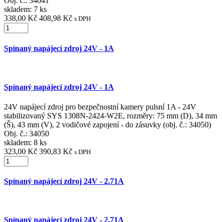
Obj. č.:
34041
skladem: 7 ks
338,00 Kč
408,98 Kč
s DPH
Spínaný napájecí zdroj 24V - 1A
Spínaný napájecí zdroj 24V - 1A
24V napájecí zdroj pro bezpečnostní kamery pulsní 1A - 24V
stabilizovaný SYS 1308N-2424-W2E, rozměry: 75 mm (D), 34 mm
(Š), 43 mm (V), 2 vodičové zapojení - do zásuvky (obj. č.: 34050)
Obj. č.:
34050
skladem: 8 ks
323,00 Kč
390,83 Kč
s DPH
Spínaný napájecí zdroj 24V - 2.71A
Spínaný napájecí zdroj 24V - 2.71A