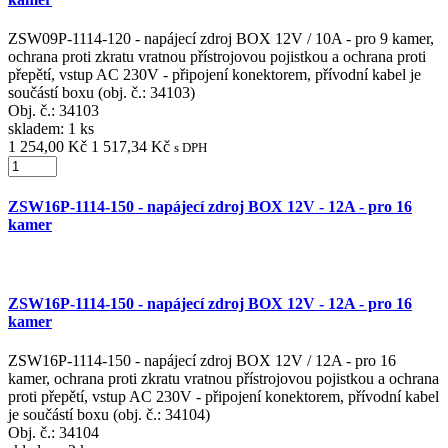
ZSW09P-1114-120 - napájecí zdroj BOX 12V / 10A - pro 9 kamer,
ochrana proti zkratu vratnou přístrojovou pojistkou a ochrana proti
přepětí, vstup AC 230V - připojení konektorem, přívodní kabel je
součástí boxu (obj. č.: 34103)
Obj. č.:
34103
skladem: 1 ks
1 254,00 Kč
1 517,34 Kč
s DPH
ZSW16P-1114-150 - napájecí zdroj BOX 12V - 12A - pro 16
kamer
ZSW16P-1114-150 - napájecí zdroj BOX 12V - 12A - pro 16
kamer
ZSW16P-1114-150 - napájecí zdroj BOX 12V / 12A - pro 16
kamer, ochrana proti zkratu vratnou přístrojovou pojistkou a ochrana
proti přepětí, vstup AC 230V - připojení konektorem, přívodní kabel
je součástí boxu (obj. č.: 34104)
Obj. č.:
34104