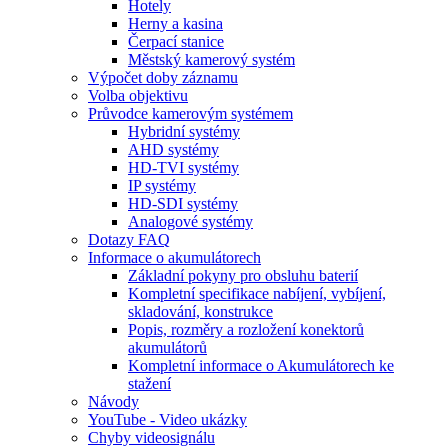
Hotely
Herny a kasina
Čerpací stanice
Městský kamerový systém
Výpočet doby záznamu
Volba objektivu
Průvodce kamerovým systémem
Hybridní systémy
AHD systémy
HD-TVI systémy
IP systémy
HD-SDI systémy
Analogové systémy
Dotazy FAQ
Informace o akumulátorech
Základní pokyny pro obsluhu baterií
Kompletní specifikace nabíjení, vybíjení,
skladování, konstrukce
Popis, rozměry a rozložení konektorů
akumulátorů
Kompletní informace o Akumulátorech ke
stažení
Návody
YouTube - Video ukázky
Chyby videosignálu