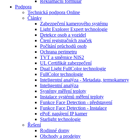
Reklamační formulář
Podpora
Technická podpora Online
Články
Zabezpečení kamerového systému
Light Explorer Expert technologie
Detekce osob a vozidel
Čtení registračních značek
Počítání průchodů osob
Ochrana perimetru
TVT a směrnice NIS2
UL Certifikát zabezpečení
Dual Light FullColor technologie
FullColor technologie
Inteligentní analýza - Metadata, termokamery
Inteligentní analýza
Systémy měření teploty
Instalace systémů měření teploty
Funkce Face Detection - představení
Funkce Face Detection - Instalace
ePoE napájení IP kamer
Starlight technologie
Řešení
Rodinné domy
Obchody a prodejny