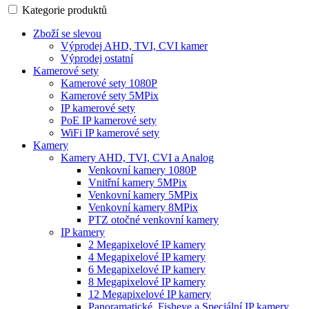
Kategorie produktů
Zboží se slevou
Výprodej AHD, TVI, CVI kamer
Výprodej ostatní
Kamerové sety
Kamerové sety 1080P
Kamerové sety 5MPix
IP kamerové sety
PoE IP kamerové sety
WiFi IP kamerové sety
Kamery
Kamery AHD, TVI, CVI a Analog
Venkovní kamery 1080P
Vnitřní kamery 5MPix
Venkovní kamery 5MPix
Venkovní kamery 8MPix
PTZ otočné venkovní kamery
IP kamery
2 Megapixelové IP kamery
4 Megapixelové IP kamery
6 Megapixelové IP kamery
8 Megapixelové IP kamery
12 Megapixelové IP kamery
Panoramatické, Fisheye a Speciální IP kamery