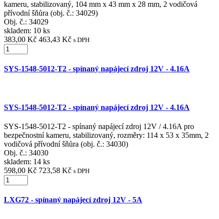
kameru, stabilizovaný, 104 mm x 43 mm x 28 mm, 2 vodičová
přívodní šňůra (obj. č.: 34029)
Obj. č.:
34029
skladem: 10 ks
383,00 Kč
463,43 Kč
s DPH
SYS-1548-5012-T2 - spínaný napájecí zdroj 12V - 4.16A
SYS-1548-5012-T2 - spínaný napájecí zdroj 12V - 4.16A
SYS-1548-5012-T2 - spínaný napájecí zdroj 12V / 4.16A pro
bezpečnostní kameru, stabilizovaný, rozměry: 114 x 53 x 35mm, 2
vodičová přívodní šňůra (obj. č.: 34030)
Obj. č.:
34030
skladem: 14 ks
598,00 Kč
723,58 Kč
s DPH
LXG72 - spínaný napájecí zdroj 12V - 5A