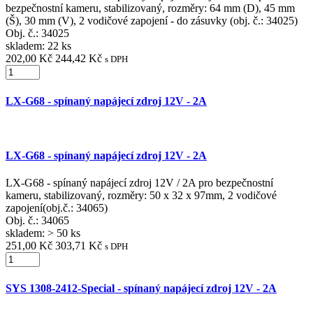
bezpečnostní kameru, stabilizovaný, rozměry: 64 mm (D), 45 mm
(Š), 30 mm (V), 2 vodičové zapojení - do zásuvky (obj. č.: 34025)
Obj. č.:
34025
skladem: 22 ks
202,00 Kč
244,42 Kč
s DPH
LX-G68 - spínaný napájecí zdroj 12V - 2A
LX-G68 - spínaný napájecí zdroj 12V - 2A
LX-G68 - spínaný napájecí zdroj 12V / 2A pro bezpečnostní
kameru, stabilizovaný, rozměry: 50 x 32 x 97mm, 2 vodičové
zapojení(obj.č.: 34065)
Obj. č.:
34065
skladem: > 50 ks
251,00 Kč
303,71 Kč
s DPH
SYS 1308-2412-Special - spínaný napájecí zdroj 12V - 2A