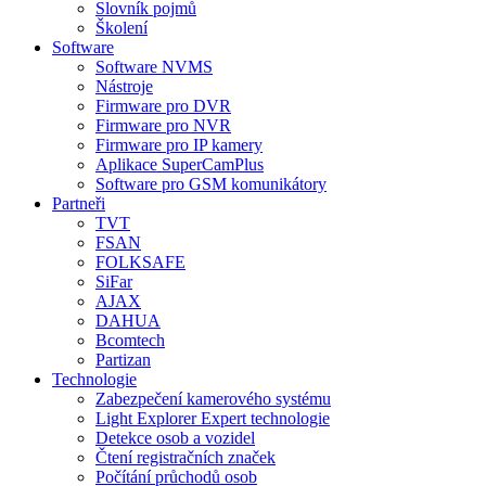
Slovník pojmů
Školení
Software
Software NVMS
Nástroje
Firmware pro DVR
Firmware pro NVR
Firmware pro IP kamery
Aplikace SuperCamPlus
Software pro GSM komunikátory
Partneři
TVT
FSAN
FOLKSAFE
SiFar
AJAX
DAHUA
Bcomtech
Partizan
Technologie
Zabezpečení kamerového systému
Light Explorer Expert technologie
Detekce osob a vozidel
Čtení registračních značek
Počítání průchodů osob