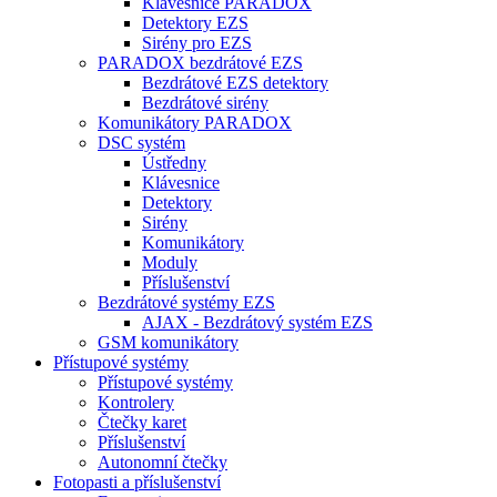
Klávesnice PARADOX
Detektory EZS
Sirény pro EZS
PARADOX bezdrátové EZS
Bezdrátové EZS detektory
Bezdrátové sirény
Komunikátory PARADOX
DSC systém
Ústředny
Klávesnice
Detektory
Sirény
Komunikátory
Moduly
Příslušenství
Bezdrátové systémy EZS
AJAX - Bezdrátový systém EZS
GSM komunikátory
Přístupové systémy
Přístupové systémy
Kontrolery
Čtečky karet
Příslušenství
Autonomní čtečky
Fotopasti a příslušenství