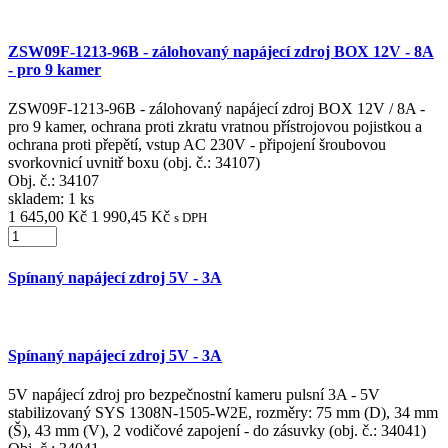
ZSW09F-1213-96B - zálohovaný napájecí zdroj BOX 12V - 8A
- pro 9 kamer
ZSW09F-1213-96B - zálohovaný napájecí zdroj BOX 12V / 8A -
pro 9 kamer, ochrana proti zkratu vratnou přístrojovou pojistkou a
ochrana proti přepětí, vstup AC 230V - připojení šroubovou
svorkovnicí uvnitř boxu (obj. č.: 34107)
Obj. č.:
34107
skladem: 1 ks
1 645,00 Kč
1 990,45 Kč
s DPH
Spínaný napájecí zdroj 5V - 3A
Spínaný napájecí zdroj 5V - 3A
5V napájecí zdroj pro bezpečnostní kameru pulsní 3A - 5V
stabilizovaný SYS 1308N-1505-W2E, rozměry: 75 mm (D), 34 mm
(Š), 43 mm (V), 2 vodičové zapojení - do zásuvky (obj. č.: 34041)