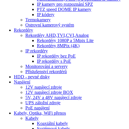
IP kamery pro rozpoznání SPZ
PTZ speed DOME IP kamery
IP kódery
Termokamery
Ostrovní kamerový systém
Rekordéry
Rekordéry AHD,TVI,CVI,Analog
Rekordéry 1080P a 5Mpix Lite
Rekordéry 8MPix (4K)
IP rekordéry
IP rekordéry bez PoE
IP rekordéry s PoE
Monitorování a servery
Příslušenství rekordérů
HDD - pevné disky
Napájení
12V napájecí zdroje
12V napájecí zdroje BOX
5V, 24V a 48V napájecí zdroje
UPS záložní zdroje
PoE napájení
Kabely, Optika, WiFi přenos
Kabely
Koaxiální kabely
Systémové kabely